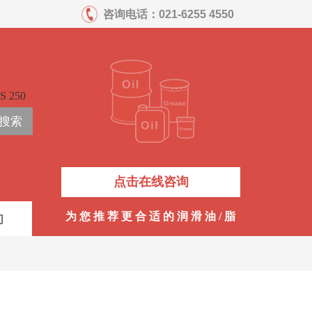
咨询电话：
021-6255 4550
S 250
搜索
点击在线咨询
为 您 推 荐 更 合 适 的 润 滑 油 / 脂
们