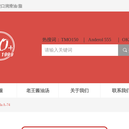
进口润滑油/脂
热搜词：
TMO150
Anderol 555
OK
끠
服
老王酱油汤
关于我们
联系我
a A-74