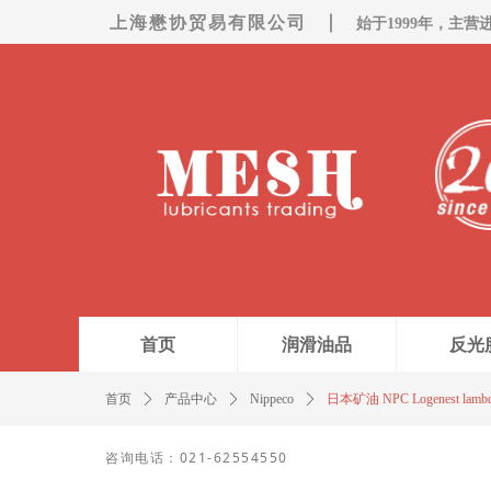
上海懋协贸易有限公司
始于1999年，主营
首页
润滑油品
反光
首页
ꄲ
产品中心
ꄲ
Nippeco
ꄲ
日本矿油 NPC Logenest lambd
咨询电话：021-62554550