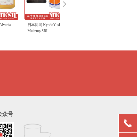
넲
日本协同 KyodoYushi
Multemp SRL
公众号
끅