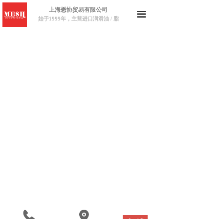
上海懋协贸易有限公司
끀
始于1999年，主营进口润滑油 / 脂