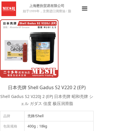
上海懋协贸易有限公司
끀
始于1999年，主营进口润滑油 / 脂
日本壳牌 Shell Gadus S2 V220 2 (EP)
Shell Gadus S2 V220J 2 (EP) 日本壳牌 昭和壳牌 シ
ェル ガダス 佳度 极压润滑脂
品牌
壳牌/Shell
包装规格
400g；18kg