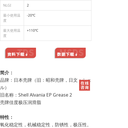
NLGI
2
最小使用温
-20℃
度
最大使用温
+110℃
度
简介：
品牌：日本壳牌（旧：昭和壳牌，日文：シェ
ル）
旧名称：Shell Alvania EP Grease 2
壳牌佳度极压润滑脂
特性：
氧化稳定性，机械稳定性，防锈性，极压性。