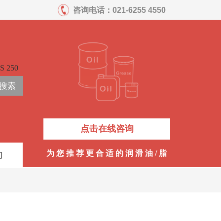
咨询电话：
021-6255 4550
S 250
搜索
点击在线咨询
为 您 推 荐 更 合 适 的 润 滑 油 / 脂
们