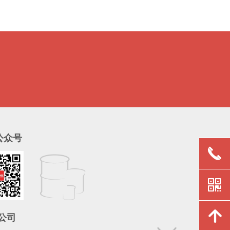
公众号
끅
낃
녕
公司