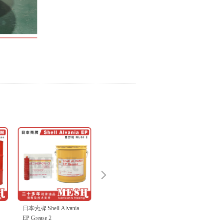
넲
壳牌 Shell Alvania
日本协同 KyodoYushi
 Grease 2
Multemp SRL