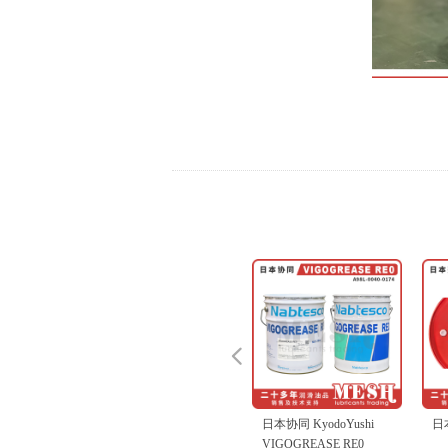
넳
协同 KyodoYushi TMO
日本壳牌 Shell Omala S2
日本美孚 Mobil Vactra
壳牌 Shell Omala S4
德国奥凯斯 OKS VP980
日本 AQUA Press GS-5A
日本美孚 Mobil Velocite
日本牧野 Makino Spindle
德国奥凯斯 OKS 250
日本协同 KyodoYushi
日本壳牌 Shell Valiant
德国奥凯斯 OKS 2811
壳牌 Shell Gadus S2
日本壳牌 Shell Alvania
日本美孚 Mobil Vacuoline
日本壳牌 Shell Stamina
加适达 Cassida Fluid
日本矿油 NPC Logenest
日本壳牌 Shell Spirax
壳牌 Shell Omala S4
日本 NKC FFM-L
日本壳牌 Shell Dolium
日本 AQUA Solvent GF
日本矿油 NPC Logenest
安润龙/安德鲁 Anderol
壳牌 Shell Spirax S6
日本壳牌 Shell Turbo T32
日本矿油 NPC Logenest
日本矿油 NPC Nippeco
日本协同 KyodoYushi
日本壳牌 Shell Stamina
日本壳牌Shell J-H5 J-
日本 AQUA Press GS-7
赛德克 SurTec OKS 571
日本 AQUA Press LG-2
日本科斯莫 Cosmo Limax
日本 NKC WNCG-E
日本矿油 NPC Highrex
日本协同 KyodoYushi
日本壳牌 Shell Alvania
日本壳牌 Shell Alvania 2
日本矿油 NPC Cartridge
日本 AQUA Press ST-25
德国奥凯斯 OKS 1110
日本协同 KyodoYushi
日本壳牌 Shell P
150
G68 100 150 220 320
No.2
GXV 150 220 320 460
No.3 6 10
Oil
Citrax EP
Grease R2
V220 0 1 2
Grease S1 2 3
1405 1409
EP 0 2
GL150 220 320 460
lambda MEK-773
EP80
WE150 220 320 460
Grease RJ
lambda HJM-8 No.2
555
AXME 75W-90
68
lambda I-164 No.2
MP
Multemp LRL No.3
RL 0 2
H10
HS2
HD No.2
Unimax R No.2
Grease HDX No.2
SBRG
SM No.2
VIGOGREASE RE0