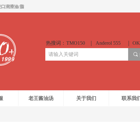
进口润滑油/脂
热搜词：
TMO150
Anderol 555
OK
끠
服
老王酱油汤
关于我们
联系我