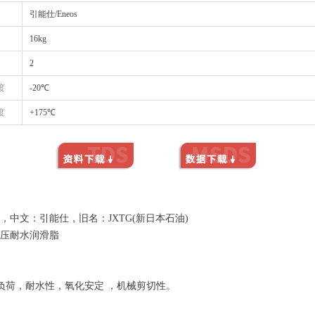
引能仕/Eneos
16kg
2
度
-20℃
度
+175℃
os，中文：引能仕，旧名：JXTG(新日本石油)
温极压耐水润滑脂
负荷，耐水性，氧化安定 ，机械剪切性。