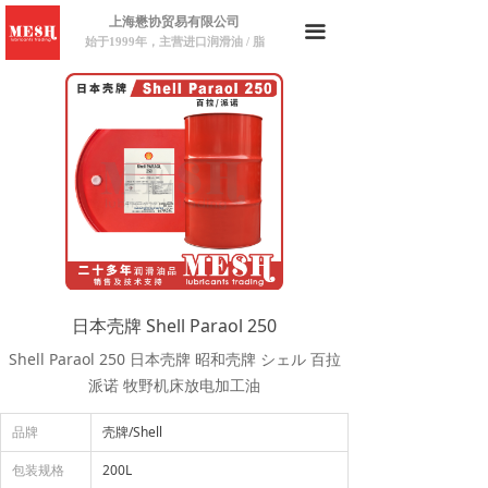
上海懋协贸易有限公司
끀
始于1999年，主营进口润滑油 / 脂
日本壳牌 Shell Paraol 250
Shell Paraol 250 日本壳牌 昭和壳牌 シェル 百拉
派诺 牧野机床放电加工油
品牌
壳牌/Shell
包装规格
200L