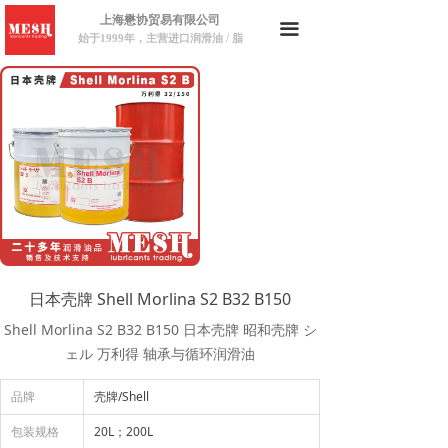
上海懋协贸易有限公司
끀
始于1999年，主营进口润滑油 / 脂
日本壳牌 Shell Morlina S2 B32 B150
Shell Morlina S2 B32 B150 日本壳牌 昭和壳牌 シ
ェル 万利得 轴承与循环润滑油
品牌
壳牌/Shell
包装规格
20L；200L