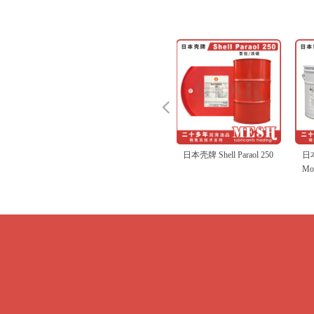
넳
协同 KyodoYushi TMO
日本壳牌 Shell Omala S2
日本协同 KyodoYushi
壳牌 Shell Omala S4
德国奥凯斯 OKS VP980
日本 AQUA Press GS-5A
日本美孚 Mobil Velocite
日本牧野 Makino Spindle
德国奥凯斯 OKS 250
日本协同 KyodoYushi
日本壳牌 Shell Valiant
德国奥凯斯 OKS 2811
壳牌 Shell Gadus S2
日本壳牌 Shell Alvania
日本美孚 Mobil Vacuoline
日本壳牌 Shell Stamina
加适达 Cassida Fluid
日本矿油 NPC Logenest
日本壳牌 Shell Spirax
壳牌 Shell Omala S4
日本 NKC FFM-L
日本壳牌 Shell Dolium
日本 AQUA Solvent GF
日本矿油 NPC Logenest
安润龙/安德鲁 Anderol
壳牌 Shell Spirax S6
日本壳牌 Shell Turbo T32
日本矿油 NPC Logenest
日本矿油 NPC Nippeco
日本协同 KyodoYushi
日本壳牌 Shell Stamina
日本壳牌Shell J-H5 J-
日本 AQUA Press GS-7
赛德克 SurTec OKS 571
日本 AQUA Press LG-2
日本科斯莫 Cosmo Limax
日本 NKC WNCG-E
日本矿油 NPC Highrex
日本协同 KyodoYushi
日本壳牌 Shell Alvania
日本壳牌 Shell Alvania 2
日本矿油 NPC Cartridge
日本 AQUA Press ST-25
德国奥凯斯 OKS 1110
日本壳牌 Shell Paraol 250
日本协同 KyodoYushi
150
G68 100 150 220 320
VIGOGREASE RE0
GXV 150 220 320 460
No.3 6 10
Oil
Citrax EP
Grease R2
V220 0 1 2
Grease S1 2 3
1405 1409
EP 0 2
GL150 220 320 460
lambda MEK-773
EP80
WE150 220 320 460
Grease RJ
lambda HJM-8 No.2
555
AXME 75W-90
68
lambda I-164 No.2
MP
Multemp LRL No.3
RL 0 2
H10
HS2
HD No.2
Unimax R No.2
Grease HDX No.2
SBRG
SM No.2
Molywhite RE No.00