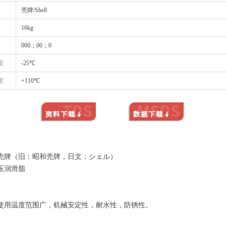
壳牌/Shell
16kg
000；00；0
度
-25℃
度
+110℃
壳牌（旧：昭和壳牌，日文：シェル）
压润滑脂
使用温度范围广，机械安定性，耐水性，防锈性。