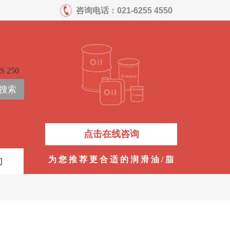
咨询电话：
021-6255 4550
S 250
搜索
点击在线咨询
为 您 推 荐 更 合 适 的 润 滑 油 / 脂
们