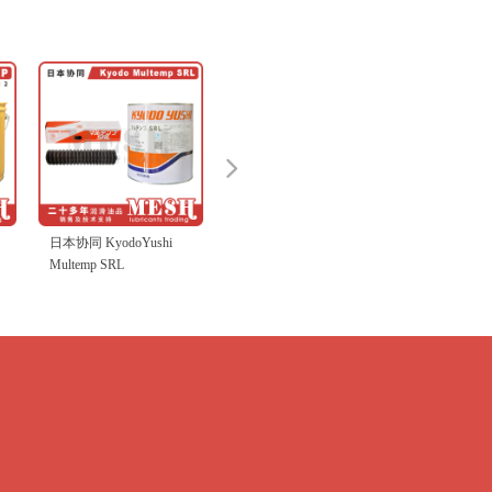
넲
oYushi
日本美孚 Mobil Vactra
No.2