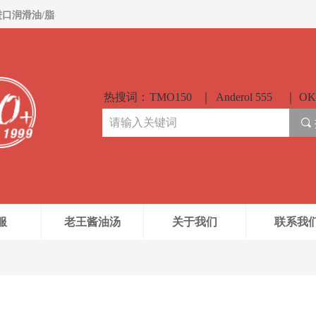
进口润滑油/脂
热搜词：
TMO150
Anderol 555
OK
끠
服
老王酱油汤
关于我们
联系我