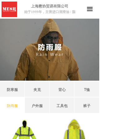
上海懋协贸易有限公司
끀
始于1999年，主营进口润滑油 / 脂
防寒服
夹克
背心
T恤
防雨服
户外服
工具包
裤子