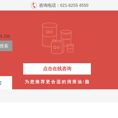
咨询电话：
021-6255 4550
S 250
搜索
点击在线咨询
为 您 推 荐 更 合 适 的 润 滑 油 / 脂
们