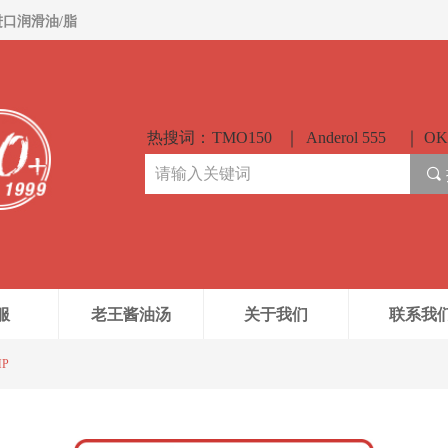
进口润滑油/脂
热搜词：
TMO150
Anderol 555
OK
끠
服
老王酱油汤
关于我们
联系我
MP