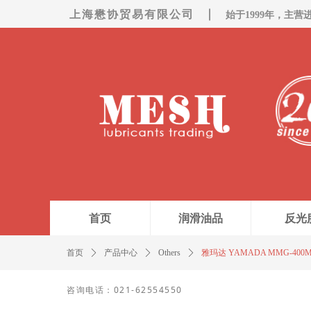
上海懋协贸易有限公司
始于1999年，主营
首页
润滑油品
反光
首页
ꄲ
产品中心
ꄲ
Others
ꄲ
雅玛达 YAMADA MMG-400
咨询电话：021-62554550